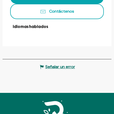
Contáctenos
Idiomas hablados
Idiomas hablados
Señalar un error