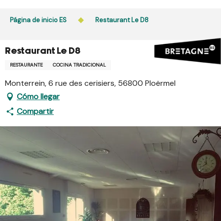
Aller
au
Página de inicio ES
Restaurant Le D8
contenu
principal
Restaurant Le D8
RESTAURANTE
COCINA TRADICIONAL
Monterrein, 6 rue des cerisiers, 56800 Ploërmel
Cómo llegar
Compartir