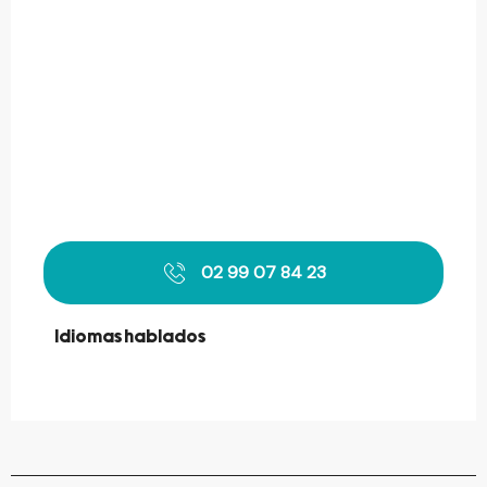
02 99 07 84 23
Idiomas hablados
Idiomas hablados