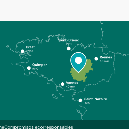
me
Compromisos ecorresponsables