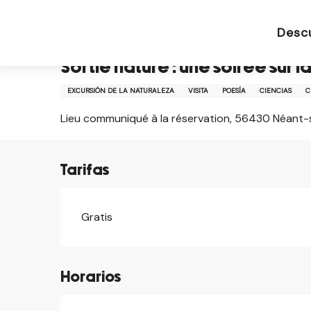
Aller
Página de inicio ES
Sortie nature : une soirée sur 
au
Desc
contenu
principal
Sortie nature : une soirée sur l
EXCURSIÓN DE LA NATURALEZA
VISITA
POESÍA
CIENCIAS
C
Lieu communiqué à la réservation, 56430 Néant-
Tarifas
Gratis
Horarios