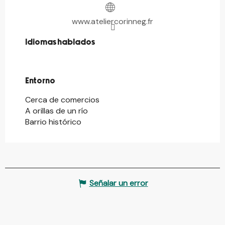
www.ateliercorinneg.fr
Idiomas hablados
Idiomas hablados
Entorno
Entorno
Cerca de comercios
A orillas de un río
Barrio histórico
Señalar un error