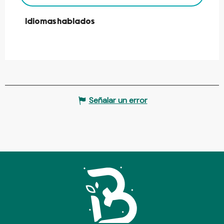
Idiomas hablados
Idiomas hablados
Señalar un error