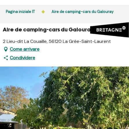
Aller
au
Pagina iniziale IT
Aire de camping-cars du Galouray
contenu
principal
Aire de camping-cars du Galouray
2 Lieu-dit La Couaille, 56120 La Grée-Saint-Laurent
Come arrivare
Condividere