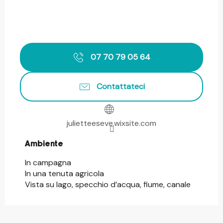
07 70 79 05 64
Contattateci
julietteeseve.wixsite.com
Ambiente
Ambiente
In campagna
In una tenuta agricola
Vista su lago, specchio d’acqua, fiume, canale