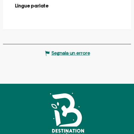
Lingue parlate
Lingue parlate
Segnala un errore