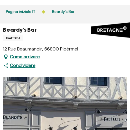
Aller
au
Pagina iniziale IT
Beardy's Bar
contenu
principal
Beardy's Bar
TRATTORIA
12 Rue Beaumanoir, 56800 Ploërmel
Come arrivare
Condividere