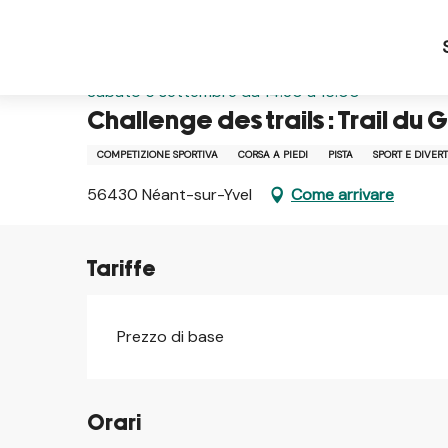
Aller
Pagina iniziale IT
Challenge des trails : Trail du Gr
au
contenu
principal
Sabato 5 settembre da 14:30 a 16:00
Challenge des trails : Trail du 
COMPETIZIONE SPORTIVA
CORSA A PIEDI
PISTA
SPORT E DIVER
56430 Néant-sur-Yvel
Come arrivare
Tariffe
Prezzo di base
Orari