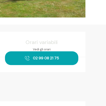
Orari e contatti
Orari variabili
Vedi gli orari
02 99 08 21 75