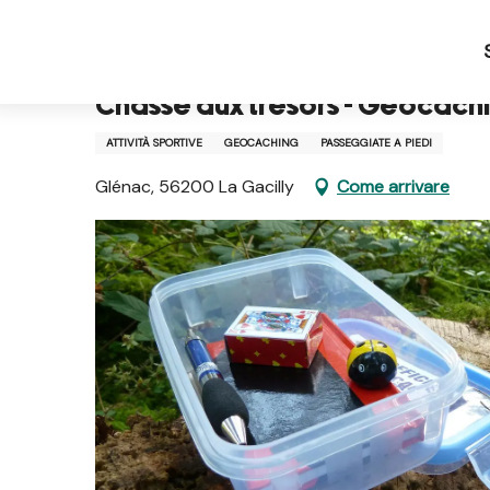
Aller
Pagina iniziale IT
Chasse aux trésors - Géocaching 
au
contenu
principal
Chasse aux trésors - Géocachin
ATTIVITÀ SPORTIVE
GEOCACHING
PASSEGGIATE A PIEDI
Glénac, 56200 La Gacilly
Come arrivare