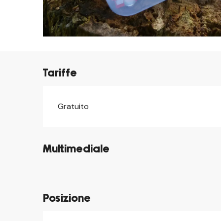
Tariffe
Gratuito
Tariffe 2026
Multimediale
©
©
Posizione