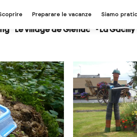
"Le village de Glénac" - La Gacilly
Scoprire
Preparare le vacanze
Siamo pratic
g "Le village de Glénac" - La Gacilly