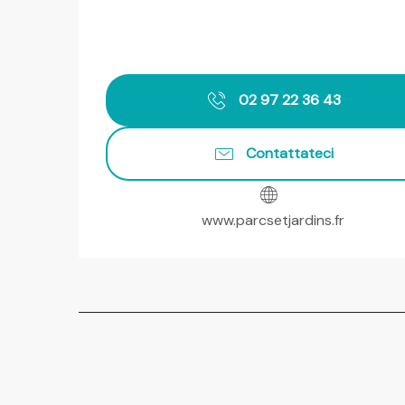
02 97 22 36 43
Contattateci
www.parcsetjardins.fr