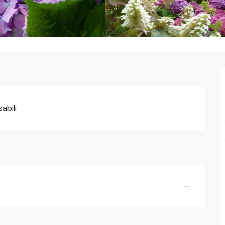
abili
—