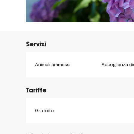
Servizi
Animali ammessi
Accoglienza dis
Tariffe
Gratuito
Tariffe 2026