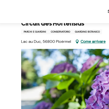
Aller
Pagina iniziale IT
Circuit des Hortensias
au
contenu
principal
Circuit des Hortensias
PARCHI E GIARDINI
CONSERVATORIO
GIARDINO BOTANICO
Lac au Duc, 56800 Ploërmel
Come arrivare