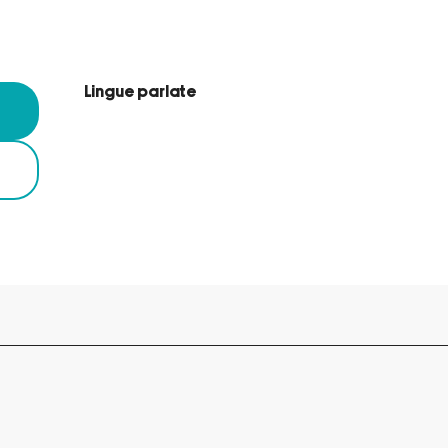
Lingue parlate
Lingue parlate