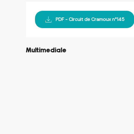
PDF - Circuit de Cramoux n°145
Multimediale
©
©