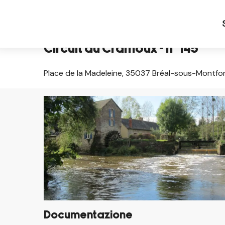
Aller
Pagina iniziale IT
Circuit du Cramoux - n° 145
au
contenu
principal
Circuit du Cramoux - n° 145
Place de la Madeleine, 35037 Bréal-sous-Montfo
Documentazione