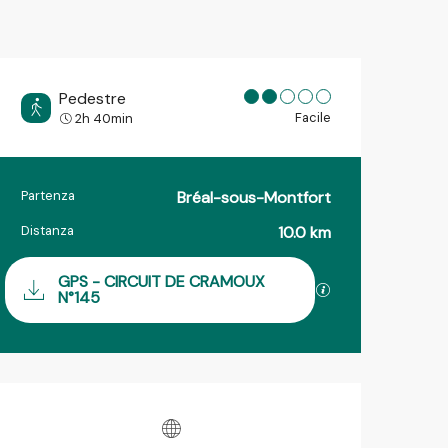
Pedestre
Facile
2h 40min
Partenza
Bréal-sous-Montfort
Informazioni pratiche
Distanza
10.0 km
Documentazione
GPS - CIRCUIT DE CRAMOUX
I file GPX / KML 
N°145
Orari e contatti