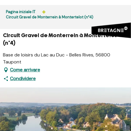
Aller
au
Pagina iniziale IT
contenu
Circuit Gravel de Monterrein à Montertelot (n°4)
principal
Circuit Gravel de Monterrein à Montertelot
(n°4)
Base de loisirs du Lac au Duc - Belles Rives, 56800
Taupont
Come arrivare
Condividere