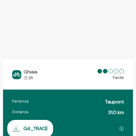
Ghiaia
Facile
2h
Partenza
Taupont
Informazioni pratiche
Distanza
31.0 km
Documentazione
I file
G4_TRACE