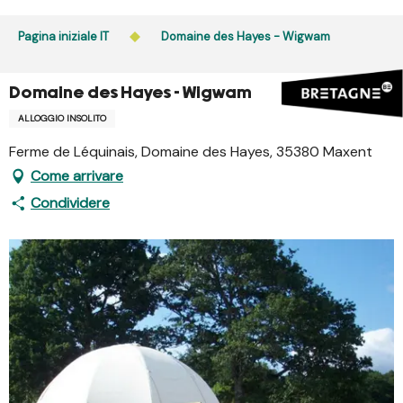
Aller
au
Pagina iniziale IT
Domaine des Hayes - Wigwam
contenu
principal
Domaine des Hayes - Wigwam
ALLOGGIO INSOLITO
Ferme de Léquinais, Domaine des Hayes, 35380 Maxent
Come arrivare
Condividere