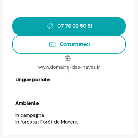
07 76 99 50 51
Contattateci
www.domaine-des-hayes.fr
Lingue parlate
Lingue parlate
Ambiente
Ambiente
In campagna
In foresta :
Forêt de Maxent