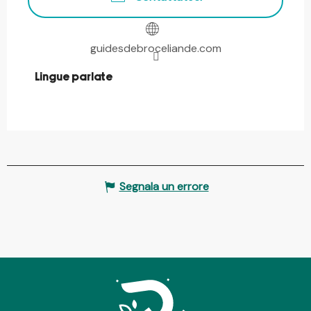
guidesdebroceliande.com
Lingue parlate
Lingue parlate
Segnala un errore