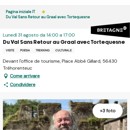
Aller
au
Pagina iniziale IT
contenu
Du Val Sans Retour au Graal avec Tortequesne
principal
Lunedì 31 agosto da 14:00 a 17:00
Du Val Sans Retour au Graal avec Tortequesne
VISITE
POESIA
TREKKING
CULTURALE
Devant l'office de tourisme, Place Abbé Gillard, 56430
Tréhorenteuc
Come arrivare
Condividere
+3 foto