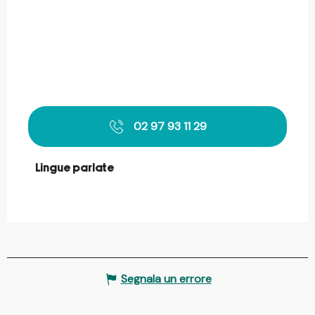
02 97 93 11 29
Lingue parlate
Lingue parlate
Segnala un errore