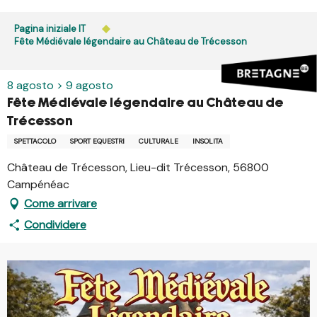
Aller
au
Pagina iniziale IT
contenu
Fête Médiévale légendaire au Château de Trécesson
principal
8 agosto > 9 agosto
Fête Médiévale légendaire au Château de
Trécesson
SPETTACOLO
SPORT EQUESTRI
CULTURALE
INSOLITA
Château de Trécesson, Lieu-dit Trécesson, 56800
Campénéac
Come arrivare
Condividere