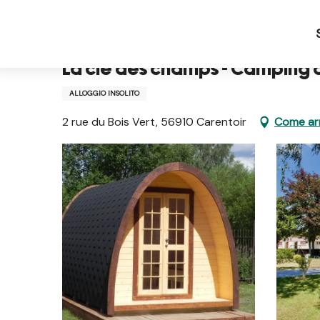
Aller
Pagina iniziale IT
La clé des champs - Camping du
au
contenu
principal
La clé des champs - Camping d
ALLOGGIO INSOLITO
2 rue du Bois Vert, 56910 Carentoir
Come arr