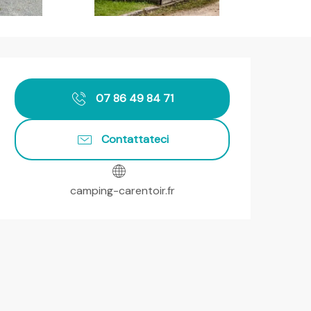
Orari e contatti
07 86 49 84 71
Contattateci
camping-carentoir.fr