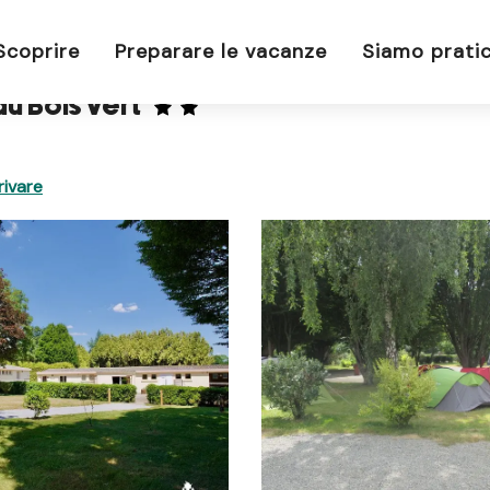
 Bois Vert
Scoprire
Preparare le vacanze
Siamo pratic
u Bois Vert
ivare