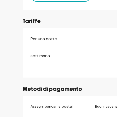
Tariffe
Per una notte
Tariffe 2026
settimana
Metodi di pagamento
Assegni bancari e postali
Buoni vacan