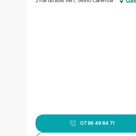
2 rue du Bois Vert, 56910 Carentoir
Come
07 86 49 84 71