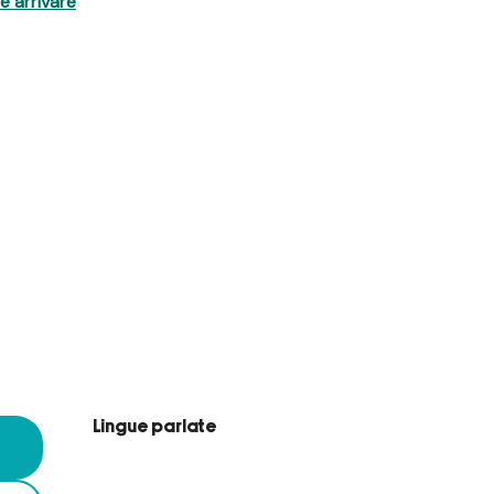
 arrivare
Lingue parlate
Lingue parlate