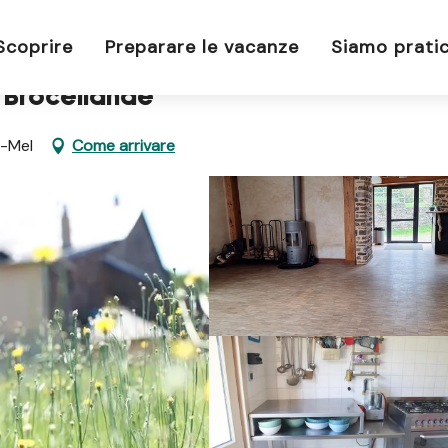
Brocéliande
Scoprire
Preparare le vacanze
Siamo pratic
n Brocéliande
r-Mel
Come arrivare