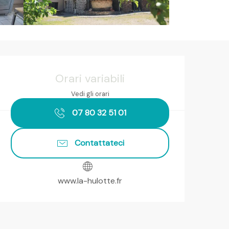
Orari e contatti
Orari variabili
Vedi gli orari
07 80 32 51 01
Contattateci
www.la-hulotte.fr