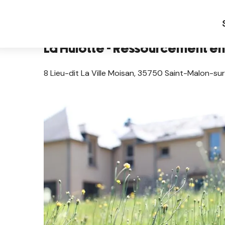
Aller
Pagina iniziale IT
La Hulotte - Ressourcement en 
au
contenu
principal
La Hulotte - Ressourcement e
8 Lieu-dit La Ville Moisan, 35750 Saint-Malon-su