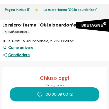
Aller
au
Pagina iniziale IT
La micro-ferme "Où le bourdon'est"
contenu
principal
La micro-ferme "Où le bourdon'est"
ATTIVITÀ CULTURALE
11 Lieu-dit La Bourdonnaie, 56220 Peillac
Come arrivare
Condividere
Orari e contatti
Chiuso oggi
Vedi gli orari
06 30 39 60 12