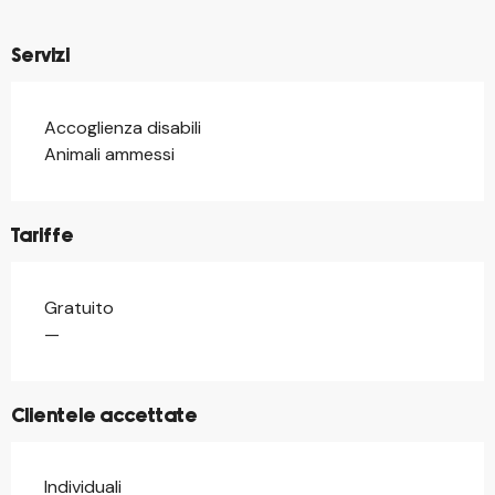
Servizi
Accoglienza disabili
Animali ammessi
Tariffe
Gratuito
Tariffe 2026
—
Clientele accettate
Individuali