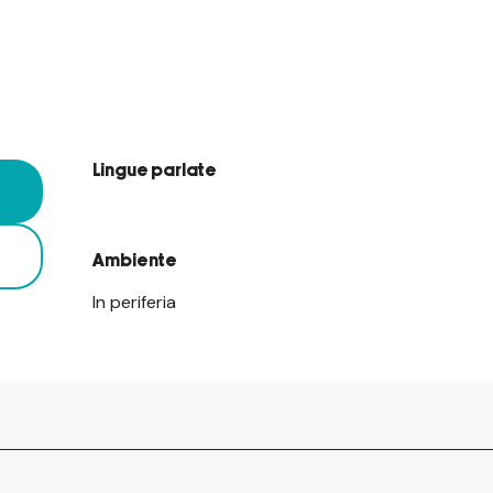
Lingue parlate
Lingue parlate
Ambiente
Ambiente
In periferia