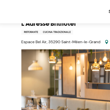
Aller
Pagina iniziale IT
L'Adresse Brithôtel
au
contenu
principal
L'Adresse Brithôtel
RISTORANTE
CUCINA TRADIZIONALE
Espace Bel Air, 35290 Saint-Méen-le-Grand