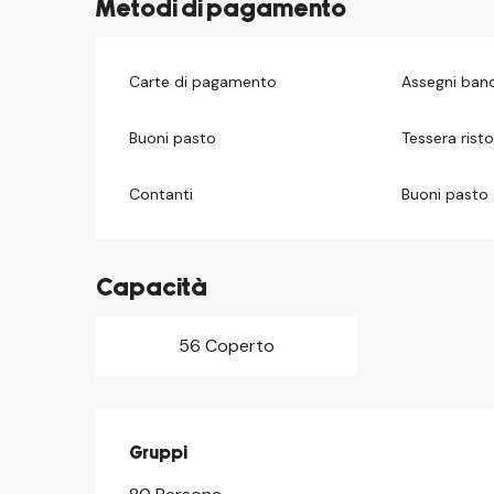
Metodi di pagamento
Carte di pagamento
Assegni banc
Buoni pasto
Tessera rist
Contanti
Buoni pasto
Capacità
56 Coperto
Gruppi
Gruppi