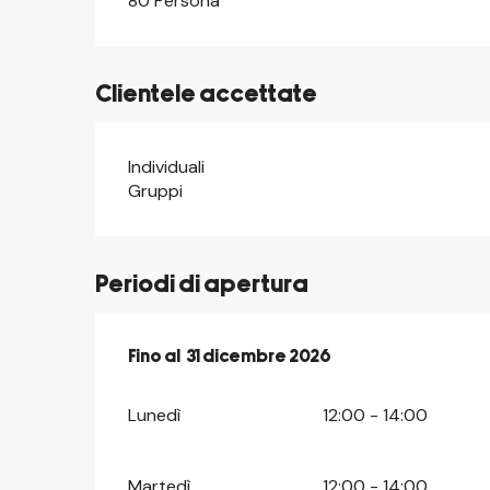
80 Persona
Clientele accettate
Individuali
Gruppi
Periodi di apertura
Dal
Fino al
6 gennaio 2026
31 dicembre 2026
al
31 dicembre 2026
Lunedì
12:00 - 14:00
Martedì
12:00 - 14:00