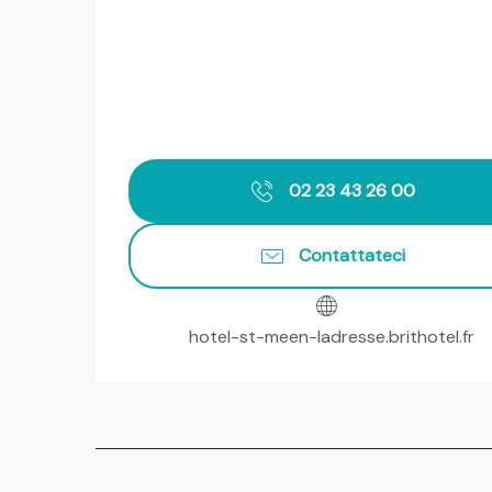
02 23 43 26 00
Contattateci
hotel-st-meen-ladresse.brithotel.fr