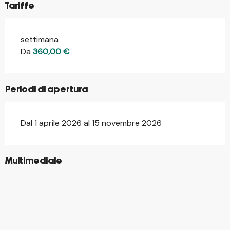
Tariffe
settimana
Tariffe 2026
Da
360,00 €
Periodi di apertura
Dal 1 aprile 2026 al 15 novembre 2026
©
Multimediale
©
©
©
©
©
©
©
©
©
©
©
©
©