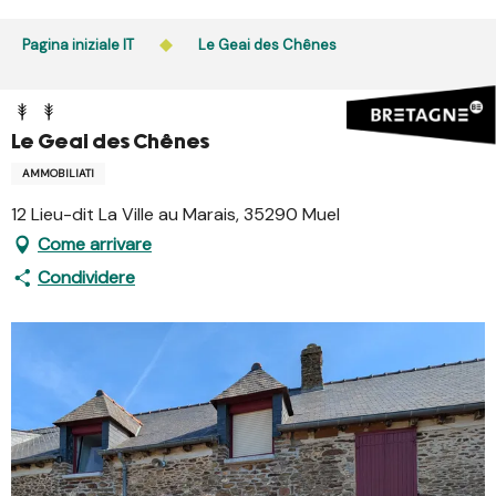
Aller
au
Pagina iniziale IT
Le Geai des Chênes
contenu
principal
Le Geai des Chênes
AMMOBILIATI
12 Lieu-dit La Ville au Marais, 35290 Muel
Come arrivare
Condividere