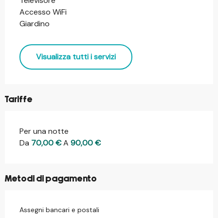
Televisore
Accesso WiFi
Giardino
Visualizza tutti i servizi
Tariffe
Per una notte
Tariffe 2026
Da
70,00 €
A
90,00 €
Metodi di pagamento
Assegni bancari e postali