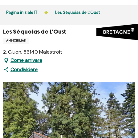
Aller
au
Pagina iniziale IT
Les Séquoias de L'Oust
contenu
principal
Les Séquoias de L'Oust
AMMOBILIATI
2, Gluon, 56140 Malestroit
Come arrivare
Condividere