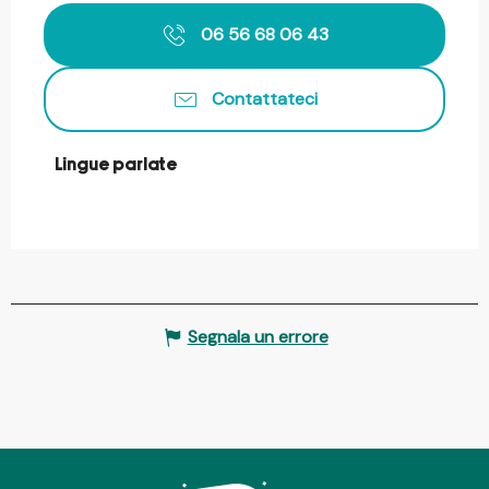
06 56 68 06 43
Contattateci
Lingue parlate
Lingue parlate
Segnala un errore