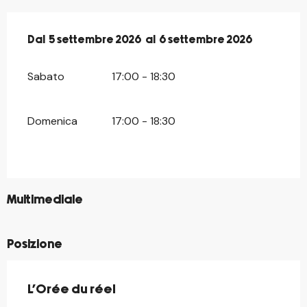
Dal
Dal
5 settembre 2026
5 settembre 2026
al
al
6 settembre 2026
6 settembre 2026
Sabato
17:00 - 18:30
Domenica
17:00 - 18:30
©
Multimediale
Posizione
L'Orée du réel