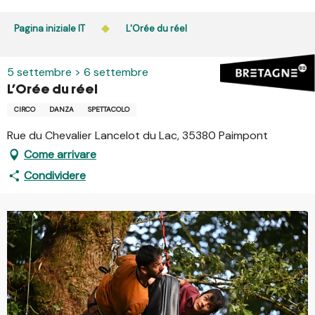
Aller
au
Pagina iniziale IT
L'Orée du réel
contenu
principal
5 settembre > 6 settembre
L'Orée du réel
CIRCO
DANZA
SPETTACOLO
Rue du Chevalier Lancelot du Lac, 35380 Paimpont
Come arrivare
Condividere