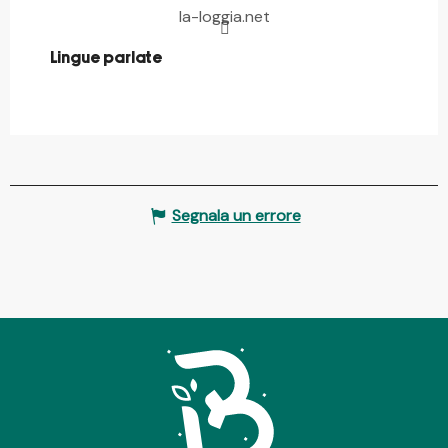
la-loggia.net
Lingue parlate
Lingue parlate
Segnala un errore