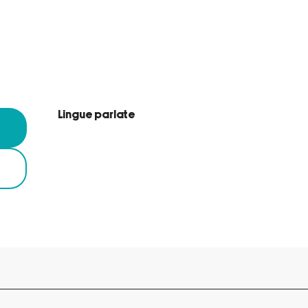
Lingue parlate
Lingue parlate