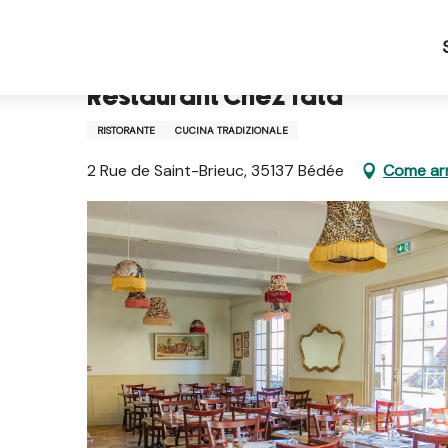
Aller
Pagina iniziale IT
Restaurant Chez Tata
au
contenu
principal
Restaurant Chez Tata
RISTORANTE
CUCINA TRADIZIONALE
2 Rue de Saint-Brieuc, 35137 Bédée
Come arr