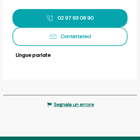
02 97 93 08 90
Contattateci
Lingue parlate
Lingue parlate
Segnala un errore