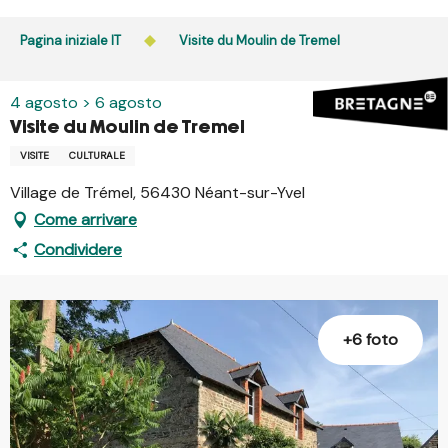
Aller
au
Pagina iniziale IT
Visite du Moulin de Tremel
contenu
principal
4 agosto > 6 agosto
Visite du Moulin de Tremel
VISITE
CULTURALE
Village de Trémel, 56430 Néant-sur-Yvel
Come arrivare
Condividere
+6 foto