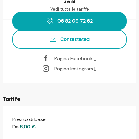
Adulti
Vedi tutte le tariffe
06 82 09 72 62
Contattateci
Pagina Facebook
Pagina Instagram
Tariffe
Prezzo di base
Tariffe 2026
Da
8,00 €