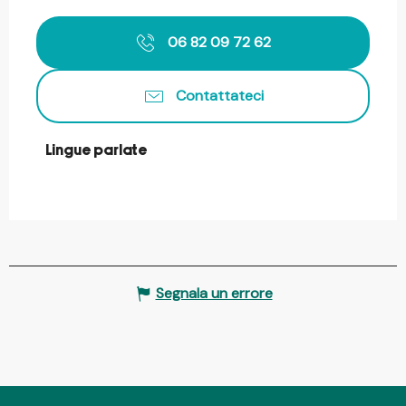
06 82 09 72 62
Contattateci
Lingue parlate
Lingue parlate
Segnala un errore