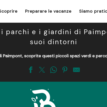
st-have
Le nostre città e i nostri villaggi di carattere
Pai
Parchi e giardini a Paimpont e dintorni
Scoprire
Preparare le vacanze
Siamo pratic
i parchi e i giardini di Paim
suoi dintorni
di Paimpont, scoprite questi piccoli spazi verdi e percor