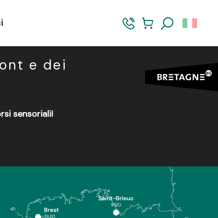
mpont
Cosa fare a Paimpont e dintorni
i
Ricerca
pont e dei
si sensoriali!