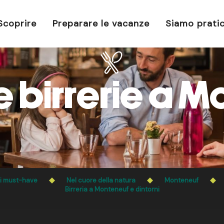
Scoprire
Preparare le vacanze
Siamo pratic
e birrerie a 
ri must-have
Nel cuore della natura
Monteneuf
Birreria a Monteneuf e dintorni