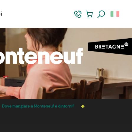
i
Ricerca
Monteneuf
Dove mangiare a Monteneuf e dintorni?