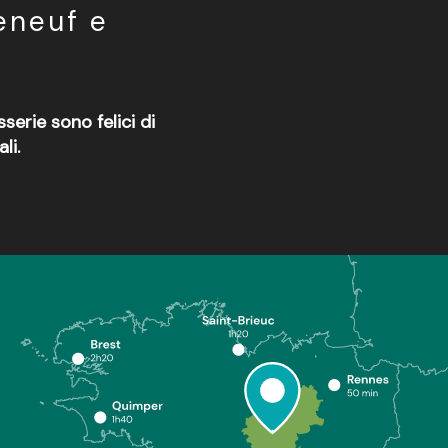
eneuf e
erie sono felici di
li.