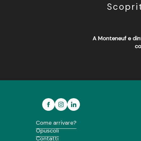
Scopri
A Monteneuf e dint
co
L'Entrepotes
Restaurant Le Tramway
Le Bistrot de la place
Brasserie Le Narval
Bar Brasserie Le Chêne Heleuc
Le Relais de La Telhaie
Come arrivare?
Opuscoli
Contatti