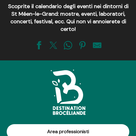
Scoprite il calendario degli eventi nei dintorni di
St Méen-le-Grand: mostre, eventi, laboratori,
concerti, festival, ecc. Qui non vi annoierete di
certo!
Apéro'Rails
Les Apéro'Ziques
Exposition : Reg'Art ta ville
Exposition photo "Brocéliande autrement, brocéliande mys
Parcours commenté - Exposition photo "Brocéliande autre
Jeudis de la Forge
Les Vendredis du Rail
Jeudis de la Forge
Les terrasses de l'Orée
Les terrasses de l'Orée
10 ans de jeux - Association Tarot et Loisirs mévennais
Area professionisti