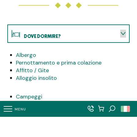
DOVE DORMIRE?
Albergo
DOVE MANGIARE?
Pernottamento e prima colazione
Affitto / Gite
COSA POSSO FARE?
Alloggio insolito
ORDINE DEL GIORNO
Campeggi
Area camper
MENU
Per gruppi
Ricerca
Pagina iniziale IT