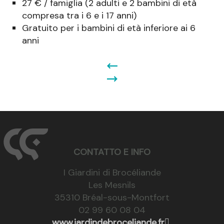
27 € / famiglia (2 adulti e 2 bambini di età
compresa tra i 6 e i 17 anni)
Gratuito per i bambini di età inferiore ai 6
anni
CONTATTO E INFO
I Giardini di Brocéliande
Les Mesnils
35310 Bréal-sous-Montfort
02 99 60 08 04
www.jardindebroceliande.fr