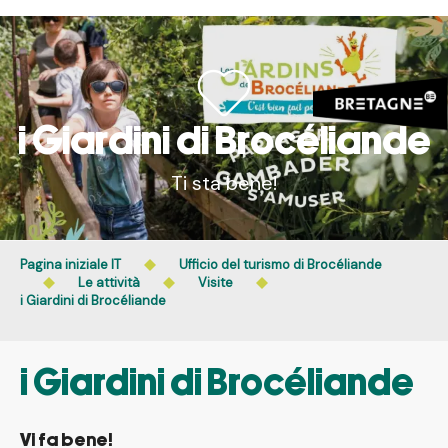
Aller
au
contenu
principal
i Giardini di Brocéliande
Ti sta bene!
Pagina iniziale IT
Ufficio del turismo di Brocéliande
Le attività
Visite
i Giardini di Brocéliande
i Giardini di Brocéliande
Vi fa bene!