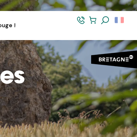
et dans le Morbihan. L’accès reste autorisé de 5h à 21h.
ouge !
Recherch
tes