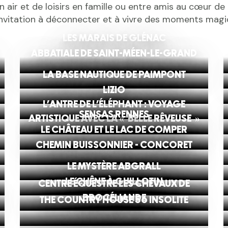
in air et de loisirs en famille ou entre amis au cœur de
nvitation à déconnecter et à vivre des moments magi
LES MARAIS DE GLÉNAC
ABBATIALE DE SAINT-MÉEN-LE-GRAND
LA BASE NAUTIQUE DE PAIMPONT
LIZIO
L’ANTRE DE L’ÉLÉPHANT : VOYAGE
SENSAS RENNES
ARTISTIQUE AVEC LA « BELLE RÊVEUSE »
LE CHÂTEAU ET LE LAC DE COMPER
CHEMIN BUISSONNIER - CONCORET
LE MYSTÈRE ABGRALL
LE CHÊNE À GUILLOTIN
CENTRE ÉQUESTRE LES CHEVAUX DE
BROCÉLIANDE
THE COUNTRY HOUSE 56 INSOLITE