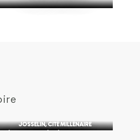
oire
JOSSELIN, CITÉ MILLÉNAIRE
E VÉLO-RAIL DE MÉDRÉAC