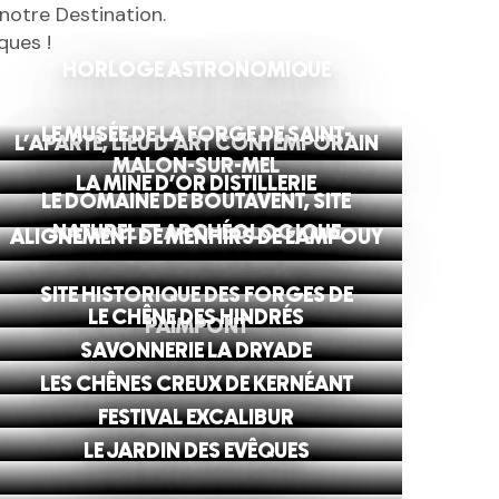
 notre Destination.
ques !
HORLOGE ASTRONOMIQUE
LE MUSÉE DE LA FORGE DE SAINT-
L'APARTÉ, LIEU D'ART CONTEMPORAIN
MALON-SUR-MEL
LA MINE D'OR DISTILLERIE
LE DOMAINE DE BOUTAVENT, SITE
NATUREL ET ARCHÉOLOGIQUE
ALIGNEMENT DE MENHIRS DE LAMPOUY
SITE HISTORIQUE DES FORGES DE
LE CHÊNE DES HINDRÉS
PAIMPONT
SAVONNERIE LA DRYADE
LES CHÊNES CREUX DE KERNÉANT
FESTIVAL EXCALIBUR
LE JARDIN DES EVÊQUES