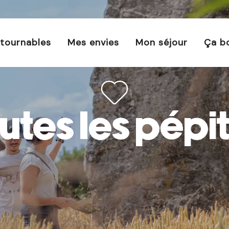
s est interdit chaque jour de 21h à 5h en Ille-et-Vilaine 
En savoir plus
tournables
Mes envies
Mon séjour
Ça b
utes les pépi