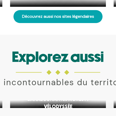
Découvrez aussi nos sites légendaires
Explorez aussi
 incontournables du territ
CANAL DE NANTES À BREST /
VÉLODYSSÉE
NT
LA GAR