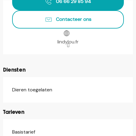
06 66 29 85 94
Contacteer ons
lindylou.fr
Diensten
Dieren toegelaten
Tarieven
Basistarief