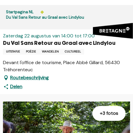
Aller
au
Startpagina NL
contenu
Du Val Sans Retour au Graal avec Lindylou
principal
Zaterdag 22 augustus van 14:00 tot 17:00
Du Val Sans Retour au Graal avec Lindylou
UITSTAPJE
POËZIE
WANDELEN
CULTUREEL
Devant l'office de tourisme, Place Abbé Gillard, 56430
Tréhorenteuc
Routebeschrijving
Delen
+3 fotos