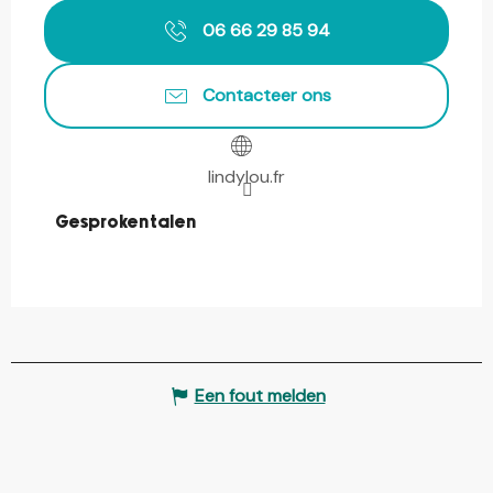
06 66 29 85 94
Contacteer ons
lindylou.fr
Gesproken talen
Gesproken talen
Een fout melden