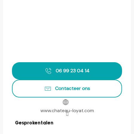
06 99 23 04 14
Contacteer ons
www.chateau-loyat.com
Gesproken talen
Gesproken talen