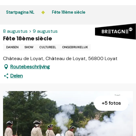
Aller
au
Startpagina NL
Fête 18ème siècle
contenu
principal
8 augustus > 9 augustus
Fête 18ème siècle
DANSEN
SHOW
CULTUREEL
ONGEBRUIKELIJK
Château de Loyat, Château de Loyat, 56800 Loyat
Routebeschrijving
Delen
+5 fotos