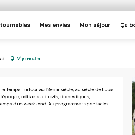
s est interdit chaque jour de 21h à 5h en Ille-et-Vilaine 
En savoir plus
tournables
Mes envies
Mon séjour
Ça b
at
M'y rendre
e temps : retour au 18ème siècle, au siècle de Louis 
poque, militaires et civils, domestiques, 
e temps d’un week-end. Au programme : spectacles 