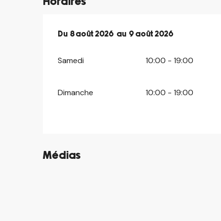
Horaires
Du
Du
8 août 2026
8 août 2026
au
au
9 août 2026
9 août 2026
Samedi
10:00 - 19:00
Dimanche
10:00 - 19:00
Médias
©
©
©
©
©
©