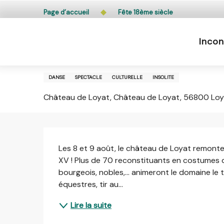
Aller
L’accès du public aux bois, massifs forestiers et lande
Page d’accueil
Fête 18ème siècle
au
contenu
Incon
principal
8 août > 9 août
Fête 18ème siècle
DANSE
SPECTACLE
CULTURELLE
INSOLITE
Château de Loyat, Château de Loyat, 56800 Loy
Description
Les 8 et 9 août, le château de Loyat remonte l
XV ! Plus de 70 reconstituants en costumes d'é
bourgeois, nobles,... animeront le domaine l
équestres, tir au...
Lire la suite