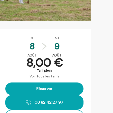
Ouverture et coordonnées
DU
AU
8
9
AOÛT
AOÛT
8,00 €
Tarif plein
Voir tous les tarifs
Réserver
06 82 42 27 97