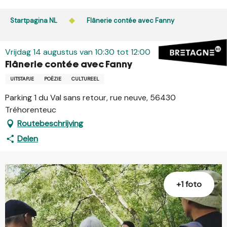
Aller
au
Startpagina NL
Flânerie contée avec Fanny
contenu
principal
Vrijdag 14 augustus van 10:30 tot 12:00
Flânerie contée avec Fanny
UITSTAPJE
POËZIE
CULTUREEL
Parking 1 du Val sans retour, rue neuve, 56430
Tréhorenteuc
Routebeschrijving
Delen
+1 foto