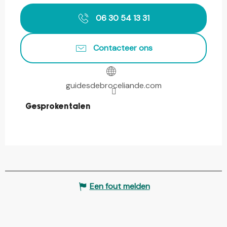
06 30 54 13 31
Contacteer ons
guidesdebroceliande.com
Gesproken talen
Gesproken talen
Een fout melden