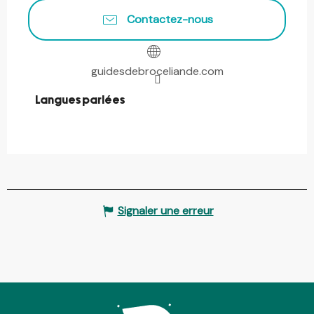
Contactez-nous
guidesdebroceliande.com
Langues parlées
Langues parlées
Signaler une erreur