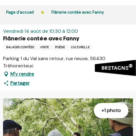
Aller
L’accès du public aux bois, massifs forestiers et landes
au
Page d’accueil
Flânerie contée avec Fanny
est interdit chaque jour de 21h à 5h en Ille-et-Vilaine et
contenu
dans le Morbihan. L’accès reste autorisé de 5h à 21h.
principal
En savoir plus
Vendredi 14 août de 10:30 à 12:00
Flânerie contée avec Fanny
BALADES CONTÉES
VISITE
POÉSIE
CULTURELLE
Parking 1 du Val sans retour, rue neuve, 56430
Tréhorenteuc
M'y rendre
Partager
+1 photo