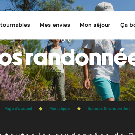
s est interdit chaque jour de 21h à 5h en Ille-et-Vilaine 
En savoir plus
tournables
Mes envies
Mon séjour
Ça b
os randonné
Page d’accueil
Mon séjour
Balades & randonnées