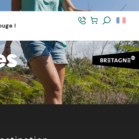
et dans le Morbihan. L’accès reste autorisé de 5h à 21h.
ouge !
Recherch
es