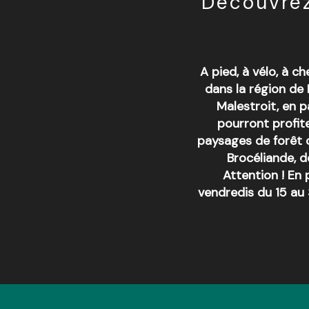
Découvrez
A pied, à vélo, à 
dans la région de
Malestroit, en 
pourront profit
paysages de forêt 
Brocéliande, d
Attention ! En 
vendredis du 15 au 
Circuit de Trékouët n°163
Circuit Au Pays des Fées - n°34