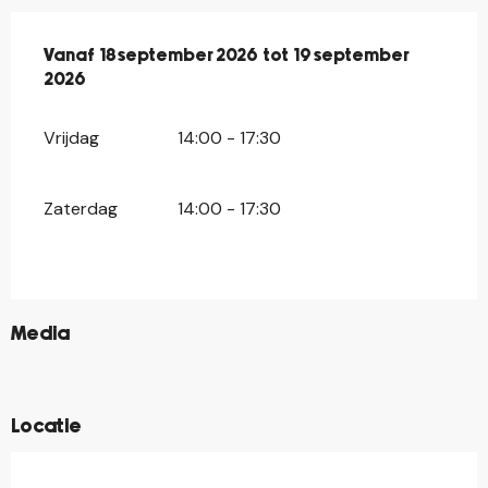
Vanaf
Vanaf
18 september 2026
18 september 2026
tot
tot
19 september 2026
19 september
2026
Vrijdag
14:00 - 17:30
Zaterdag
14:00 - 17:30
©
Media
©
©
Locatie