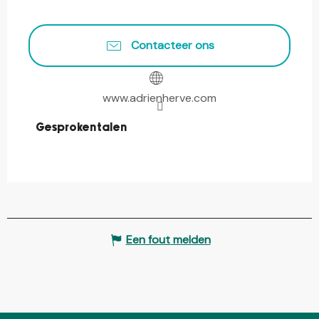
Contacteer ons
www.adrienherve.com
Gesproken talen
Gesproken talen
Een fout melden