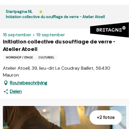
Aller
au
Startpagina NL
contenu
Initiation collective du soufflage de verre - Atelier Atoell
principal
18 september > 19 september
Initiation collective du soufflage de verre -
Atelier Atoell
WORKSHOP / STAGE
CULTUREEL
Atelier Atoell, 39, lieu-dit Le Coudray Baillet, 56430
Mauron
Routebeschrijving
Delen
+2 fotos