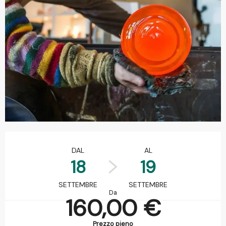
Orari e contatti
DAL
AL
18
19
SETTEMBRE
SETTEMBRE
Da
160,00 €
Prezzo pieno