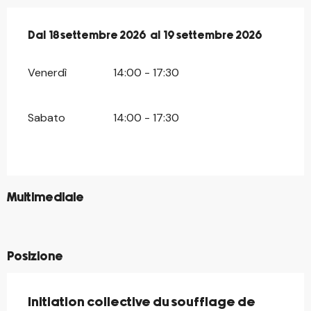
Dal
Dal
18 settembre 2026
18 settembre 2026
al
al
19 settembre 2026
19 settembre 2026
Venerdì
14:00 - 17:30
Sabato
14:00 - 17:30
©
Multimediale
©
©
Posizione
Initiation collective du soufflage de