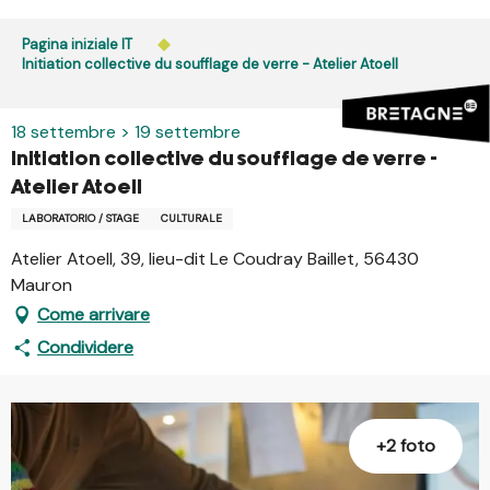
Aller
au
Pagina iniziale IT
contenu
Initiation collective du soufflage de verre - Atelier Atoell
principal
18 settembre > 19 settembre
Initiation collective du soufflage de verre -
Atelier Atoell
LABORATORIO / STAGE
CULTURALE
Atelier Atoell, 39, lieu-dit Le Coudray Baillet, 56430
Mauron
Come arrivare
Condividere
+2 foto