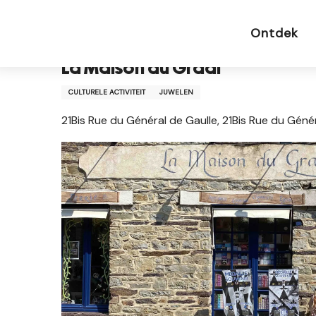
Aller
Startpagina NL
La Maison du Graal
au
Ontdek
contenu
principal
La Maison du Graal
CULTURELE ACTIVITEIT
JUWELEN
21Bis Rue du Général de Gaulle, 21Bis Rue du Gén