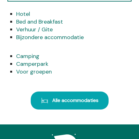
Hotel
WAAR KUN JE ETEN?
Bed and Breakfast
Verhuur / Gite
WAT KAN IK DOEN?
Bijzondere accommodatie
AGENDA
Camping
Camperpark
Voor groepen
Alle accommodaties