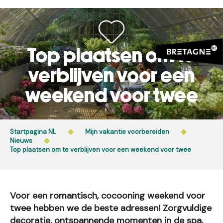
Aller
au
contenu
principal
Top plaatsen om te
verblijven voor een
weekend voor twee
Startpagina NL
Mijn vakantie voorbereiden
Nieuws
Top plaatsen om te verblijven voor een weekend voor twee
Voor een romantisch, cocooning weekend voor
twee hebben we de beste adressen! Zorgvuldige
decoratie, ontspannende momenten in de spa,