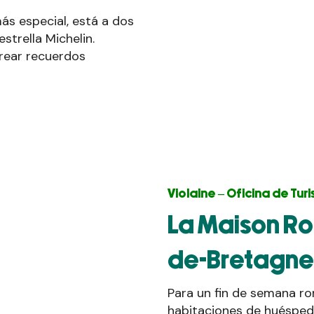
s especial, está a dos
strella Michelin.
crear recuerdos
Violaine – Oficina de T
La Maison R
de-Bretagne
Para un fin de semana ro
habitaciones de huésped