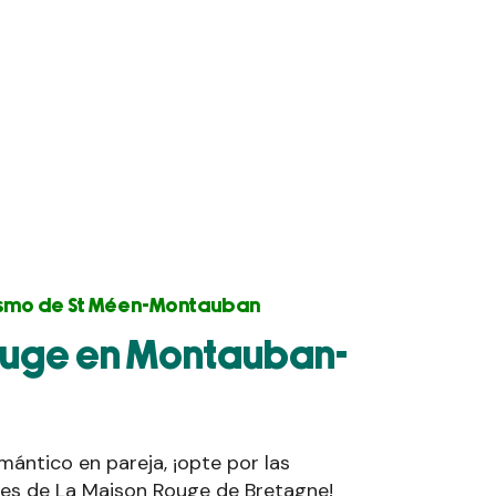
urismo de St Méen-Montauban
ouge en Montauban-
mántico en pareja, ¡opte por las
es de La Maison Rouge de Bretagne!