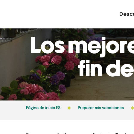
Aller
au
Desc
contenu
principal
Los mejor
fin d
Página de inicio ES
Preparar mis vacaciones