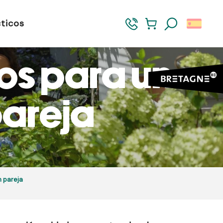
ticos
Buscar
os para un
pareja
n pareja