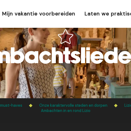
Mijn vakantie voorbereiden
Laten we prakti
bachtslieden 
 must-haves
Onze karaktervolle steden en dorpen
Lizi
Ambachten in en rond Lizio