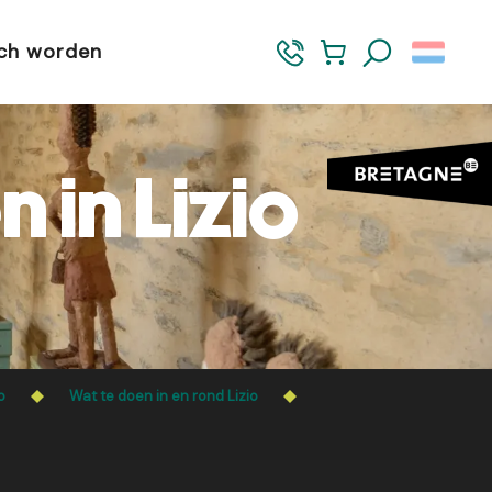
sch worden
Zoek op
in Lizio
o
Wat te doen in en rond Lizio