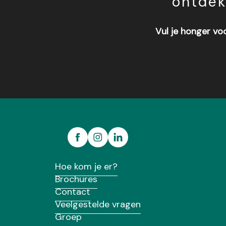
ontdek
Vul je honger vo
Morgane de crêpes
Crêperie Le Bilig De Merlin
Hoe kom je er?
Brochures
Contact
Veelgestelde vragen
Groep