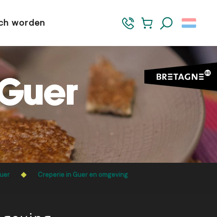
sch worden
Zoek op
 Guer
Guer
Creperie in Guer en omgeving