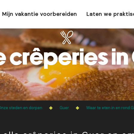
Mijn vakantie voorbereiden
Laten we prakti
 crêperies in
nze steden en dorpen
Guer
Waar te eten in en rond 