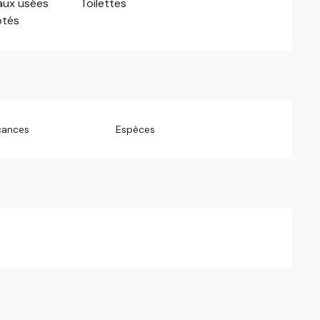
aux usées
Toilettes
ptés
cances
Espèces