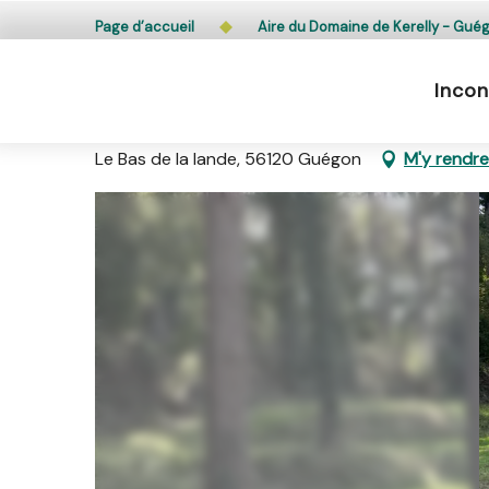
Aller
L’accès du public aux bois, massifs forestiers et lande
Page d’accueil
Aire du Domaine de Kerelly - Gué
au
contenu
Incon
principal
Aire du Domaine de Kerelly -
Le Bas de la lande, 56120 Guégon
M'y rendre