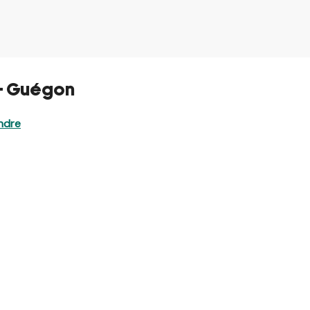
 - Guégon
ndre