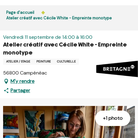
Aller
L’accès du public aux bois, massifs forestiers et landes
au
Page d’accueil
est interdit chaque jour de 21h à 5h en Ille-et-Vilaine et
contenu
Atelier créatif avec Cécile White - Empreinte monotype
dans le Morbihan. L’accès reste autorisé de 5h à 21h.
principal
En savoir plus
Vendredi 11 septembre de 14:00 à 16:00
Atelier créatif avec Cécile White - Empreinte
monotype
ATELIER / STAGE
PEINTURE
CULTURELLE
56800 Campénéac
M'y rendre
Partager
+1 photo