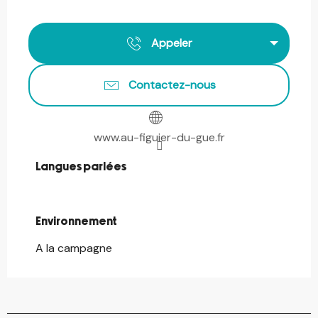
Appeler
Contactez-nous
www.au-figuier-du-gue.fr
Langues parlées
Langues parlées
Environnement
Environnement
A la campagne