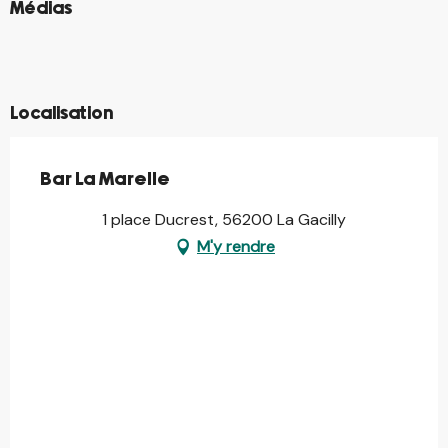
©
Médias
©
©
©
©
Localisation
Bar La Marelle
1 place Ducrest, 56200 La Gacilly
M'y rendre