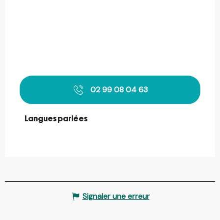
02 99 08 04 63
Langues parlées
Langues parlées
Signaler une erreur