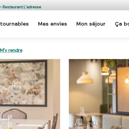
s est interdit chaque jour de 21h à 5h en Ille-et-Vilaine 
 - Restaurant L’adresse
En savoir plus
tournables
Mes envies
Mon séjour
Ça b
nde - Restaurant L’adresse
M'y rendre