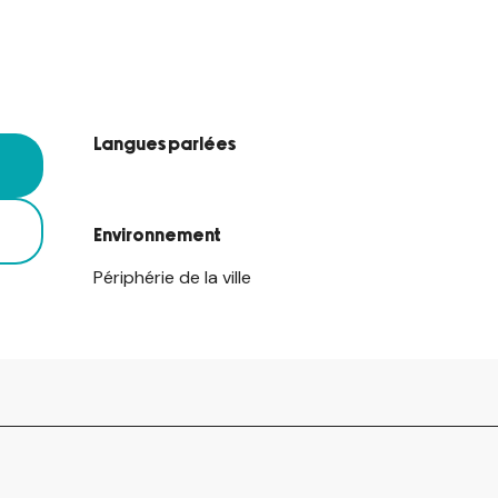
Langues parlées
Langues parlées
Environnement
Environnement
Périphérie de la ville