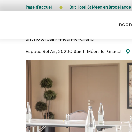
Aller
L’accès du public aux bois, massifs forestiers et lande
Page d’accueil
Brit Hotel St Méen en Brocéliande
au
contenu
Incon
principal
Brit Hotel St Méen en Brocélia
Brit Hotel Saint-Méen-le-Grand
Espace Bel Air, 35290 Saint-Méen-le-Grand